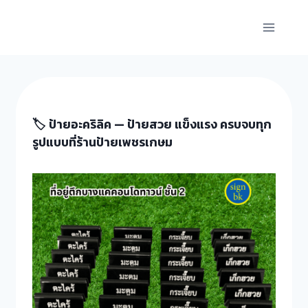
Skip
to
content
🏷️ ป้ายอะคริลิค — ป้ายสวย แข็งแรง ครบจบทุก
รูปแบบที่ร้านป้ายเพชรเกษม