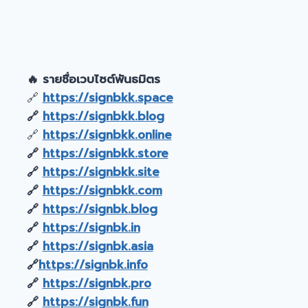
🔥 รายชื่อเวบไซต์พันธมิตร
🔗
https://signbkk.space
🔗
https://signbkk.blog
🔗
https://signbkk.online
🔗
https://signbkk.store
🔗
https://signbkk.site
🔗
https://signbkk.com
🔗
https://signbk.blog
🔗
https://signbk.in
🔗
https://signbk.asia
🔗
https://signbk.info
🔗
https://signbk.pro
🔗
https://signbk.fun