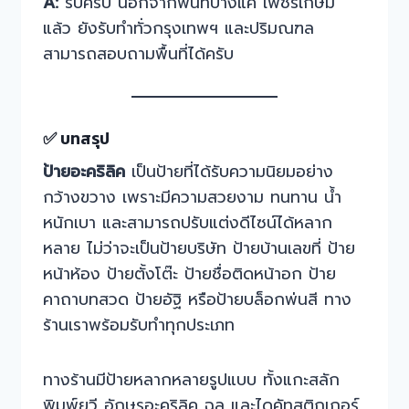
A:
รับครับ นอกจากพื้นที่บางแค เพชรเกษม
แล้ว ยังรับทำทั่วกรุงเทพฯ และปริมณฑล
สามารถสอบถามพื้นที่ได้ครับ
✅ บทสรุป
ป้ายอะคริลิค
เป็นป้ายที่ได้รับความนิยมอย่าง
กว้างขวาง เพราะมีความสวยงาม ทนทาน น้ำ
หนักเบา และสามารถปรับแต่งดีไซน์ได้หลาก
หลาย ไม่ว่าจะเป็นป้ายบริษัท ป้ายบ้านเลขที่ ป้าย
หน้าห้อง ป้ายตั้งโต๊ะ ป้ายชื่อติดหน้าอก ป้าย
คาถาบทสวด ป้ายอัฐิ หรือป้ายบล็อกพ่นสี ทาง
ร้านเราพร้อมรับทำทุกประเภท
ทางร้านมีป้ายหลากหลายรูปแบบ ทั้งแกะสลัก
พิมพ์ยูวี อักษรอะคริลิค ฉลุ และไดคัทสติกเกอร์