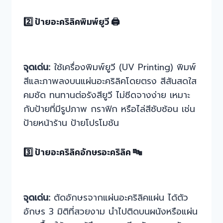
2️⃣ ป้ายอะคริลิคพิมพ์ยูวี 🖨️
จุดเด่น:
ใช้เครื่องพิมพ์ยูวี (UV Printing) พิมพ์
สีและภาพลงบนแผ่นอะคริลิคโดยตรง สีสันสดใส
คมชัด ทนทานต่อรังสียูวี ไม่ซีดจางง่าย เหมาะ
กับป้ายที่มีรูปภาพ กราฟิก หรือไล่สีซับซ้อน เช่น
ป้ายหน้าร้าน ป้ายโปรโมชัน
3️⃣ ป้ายอะคริลิคอักษรอะคริลิค 🔤
จุดเด่น:
ตัดอักษรจากแผ่นอะคริลิคแผ่น ได้ตัว
อักษร 3 มิติที่สวยงาม นำไปติดบนผนังหรือแผ่น