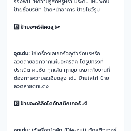
รองพื้น ให้ความรู้สึกหรูหรา มีระดับ เหมาะกับ
ป้ายชื่อบริษัท ป้ายหน้าอาคาร ป้ายโชว์รูม
4️⃣ ป้ายอะคริลิคฉลุ ✂️
จุดเด่น:
ใช้เครื่องเลเซอร์ฉลุตัวอักษรหรือ
ลวดลายออกจากแผ่นอะคริลิค ได้รูปทรงที่
ประณีต คมชัด ทุกเส้น ทุกมุม เหมาะกับงานที่
ต้องการความละเอียดสูง เช่น ป้ายโลโก้ ป้าย
ลวดลายตกแต่ง
5️⃣ ป้ายอะคริลิคไดคัทสติกเกอร์ 📐
จุดเด่น:
ใช้เครื่องไดคัท (Die-cut) ตัดสติกเกอร์