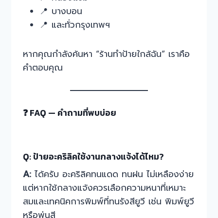
📍 บางบอน
📍 และทั่วกรุงเทพฯ
หากคุณกำลังค้นหา “ร้านทำป้ายใกล้ฉัน” เราคือ
คำตอบคุณ
❓ FAQ — คำถามที่พบบ่อย
Q: ป้ายอะคริลิคใช้งานกลางแจ้งได้ไหม?
A:
ได้ครับ อะคริลิคทนแดด ทนฝน ไม่เหลืองง่าย
แต่หากใช้กลางแจ้งควรเลือกความหนาที่เหมาะ
สมและเทคนิคการพิมพ์ที่ทนรังสียูวี เช่น พิมพ์ยูวี
หรือพ่นสี